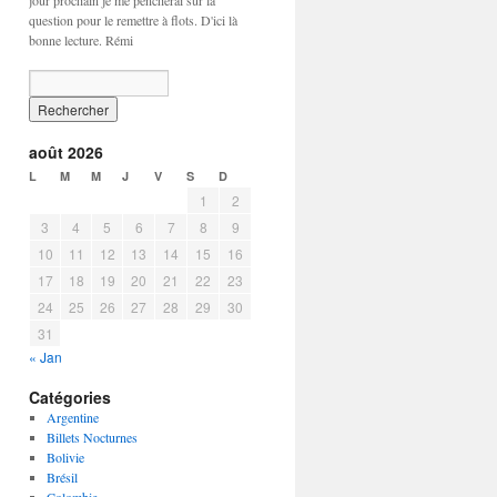
jour prochain je me pencherai sur la
question pour le remettre à flots. D'ici là
bonne lecture. Rémi
août 2026
L
M
M
J
V
S
D
1
2
3
4
5
6
7
8
9
10
11
12
13
14
15
16
17
18
19
20
21
22
23
24
25
26
27
28
29
30
31
« Jan
Catégories
Argentine
Billets Nocturnes
Bolivie
Brésil