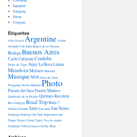
Colombie
Equateur
Paraguay
Pérou
Uruguay
Étiquettes
Argentine
Alta Gracia
Asado
Avenida 9 de Julio
Banco de la Nacion
Buenos Aires
Bodega
Cordoba
Cachi
Cafayate
Jujuy
La Boca
Llama
Delta de Tigre
Mendoza
Molinos
Morsilla
Musique
NOA
Paso de Jama
Photo
Patagonie
Perito Moreno
Puente del Inca
Puerto Madero
Quilmes
Recoleta
Quebrada de la flechas
Road Trip
Ruta 7
Rio Gallegos
Salta
San Telmo
Salinas Grande
San Juan
Santiago
Santiago du Chili
Supermercado
Tango
Teatro Colon
Tigre
Tira de asado
Tradition
Villaviciencio
Yerba Mate