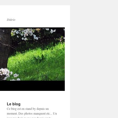
Diário
Le blog
Ce blog est en stand by depuis un
moment. Des photos manquent etc... Un