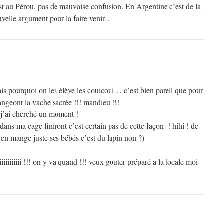
st au Pérou, pas de mauvaise confusion. En Argentine c’est de la
velle argument pour la faire venir…
is pourquoi on les élève les couicoui… c’est bien pareil que pour
geont la vache sacrée !!! mandieu !!!
 j’ai cherché un moment !
t dans ma cage finiront c’est certain pas de cette façon !! hihi ! de
n mange juste ses bébés c’est du lapin non ?)
iiiiiiiii !!! on y va quand !!! veux gouter préparé a la locale moi