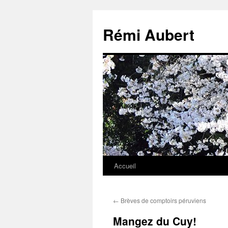
Aller
au
Rémi Aubert
contenu
Accueil
←
Brèves de comptoirs péruviens
Mangez du Cuy!