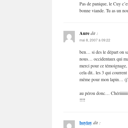
Pas de panique, le Cuy c’e
bonne viande. Tu as un nou
Aure
dit :
mai 8, 2007 à 09:22
ben… si des le départ on sa
nous… occidentaux qui man
merci pour ce témoignage,
cela dit.. les 3 qui courren
même pour mon lapin… (j’e
au pérou donc… Chériiiiiiiii
!!!!
boytoy
dit :