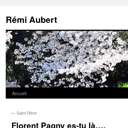
Aller
au
Rémi Aubert
contenu
Accueil
←
Saint Rémi
Florent Pagny es-tu là….