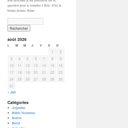
jour prochain je me pencherai sur la
question pour le remettre à flots. D'ici là
bonne lecture. Rémi
août 2026
L
M
M
J
V
S
D
1
2
3
4
5
6
7
8
9
10
11
12
13
14
15
16
17
18
19
20
21
22
23
24
25
26
27
28
29
30
31
« Jan
Catégories
Argentine
Billets Nocturnes
Bolivie
Brésil