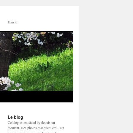
Diário
Le blog
Ce blog est en stand by depuis un
moment. Des photos manquent etc... Un