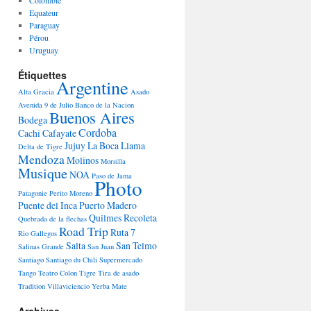
Colombie
Equateur
Paraguay
Pérou
Uruguay
Étiquettes
Argentine
Alta Gracia
Asado
Avenida 9 de Julio
Banco de la Nacion
Buenos Aires
Bodega
Cordoba
Cachi
Cafayate
Jujuy
La Boca
Llama
Delta de Tigre
Mendoza
Molinos
Morsilla
Musique
NOA
Paso de Jama
Photo
Patagonie
Perito Moreno
Puente del Inca
Puerto Madero
Quilmes
Recoleta
Quebrada de la flechas
Road Trip
Ruta 7
Rio Gallegos
Salta
San Telmo
Salinas Grande
San Juan
Santiago
Santiago du Chili
Supermercado
Tango
Teatro Colon
Tigre
Tira de asado
Tradition
Villaviciencio
Yerba Mate