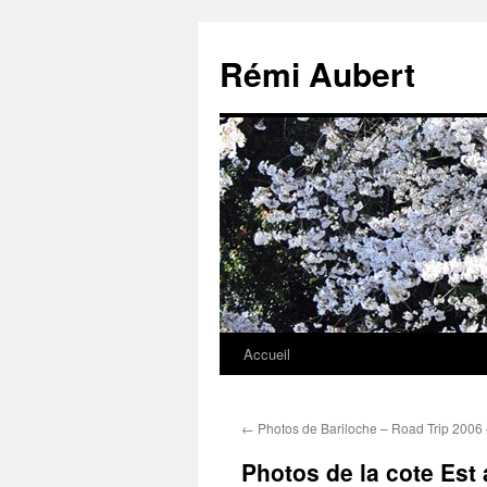
Aller
au
Rémi Aubert
contenu
Accueil
←
Photos de Bariloche – Road Trip 2006 
Photos de la cote Est