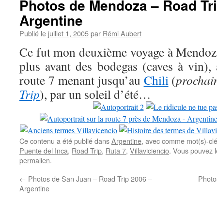
Photos de Mendoza – Road Tri
Argentine
Publié le
juillet 1, 2005
par
Rémi Aubert
Ce fut mon deuxième voyage à Mendoza.
plus avant des bodegas (caves à vin), 
route 7 menant jusqu’au
Chili
(
prochai
Trip
), par un soleil d’été…
Ce contenu a été publié dans
Argentine
, avec comme mot(s)-cl
Puente del Inca
,
Road Trip
,
Ruta 7
,
Villaviciencio
. Vous pouvez l
permalien
.
←
Photos de San Juan – Road Trip 2006 –
Photos
Argentine