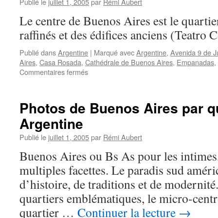
Publié le
juillet 1, 2005
par
Rémi Aubert
–
Buenos
Le centre de Buenos Aires est le quart
Aires
raffinés et des édifices anciens (Teatr
–
Argentine
Publié dans
Argentine
|
Marqué avec
Argentine
,
Avenida 9 de Ju
Aires
,
Casa Rosada
,
Cathédrale de Buenos Aires
,
Empanadas
,
sur
Commentaires fermés
Photos
du
Centro
Photos de Buenos Aires par qu
et
Argentine
Micro-
Centro
Publié le
juillet 1, 2005
par
Rémi Aubert
–
Buenos
Buenos Aires ou Bs As pour les intimes
Aires
multiples facettes. Le paradis sud améri
–
Argentine
d’histoire, de traditions et de modernité.
quartiers emblématiques, le micro-centro
quartier …
Continuer la lecture
→