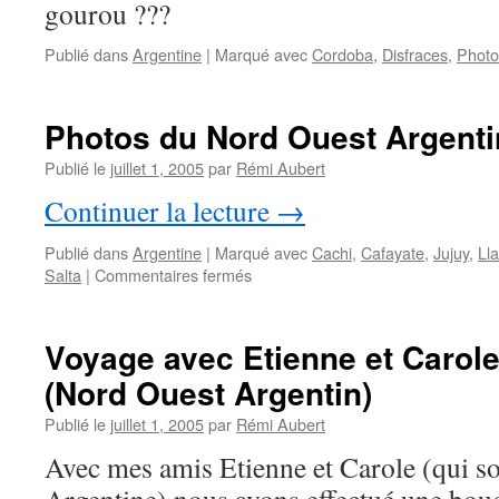
gourou ???
Publié dans
Argentine
|
Marqué avec
Cordoba
,
Disfraces
,
Photo
Photos du Nord Ouest Argenti
Publié le
juillet 1, 2005
par
Rémi Aubert
Continuer la lecture
→
Publié dans
Argentine
|
Marqué avec
Cachi
,
Cafayate
,
Jujuy
,
Ll
sur
Salta
|
Commentaires fermés
Photos
du
Nord
Voyage avec Etienne et Carol
Ouest
(Nord Ouest Argentin)
Argentin
(NOA)
Publié le
juillet 1, 2005
par
Rémi Aubert
Avec mes amis Etienne et Carole (qui s