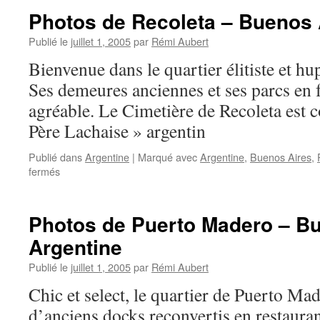
San
Photos de Recoleta – Buenos 
Telmo
–
Publié le
juillet 1, 2005
par
Rémi Aubert
Buenos
Bienvenue dans le quartier élitiste et h
Aires
–
Ses demeures anciennes et ses parcs en 
Argentine
agréable. Le Cimetière de Recoleta est 
Père Lachaise » argentin
Publié dans
Argentine
|
Marqué avec
Argentine
,
Buenos Aires
,
sur
fermés
Photos
de
Recoleta
Photos de Puerto Madero – Bu
–
Argentine
Buenos
Aires
Publié le
juillet 1, 2005
par
Rémi Aubert
–
Argentine
Chic et select, le quartier de Puerto Mad
d’anciens docks reconvertis en restauran