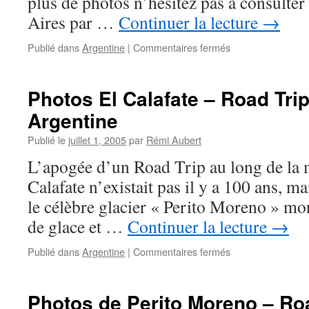
plus de photos n’hésitez pas à consult
Aires par …
Continuer la lecture
→
sur
Publié dans
Argentine
|
Commentaires fermés
Photos
de
Buenos
Photos El Calafate – Road Tri
Aires
Argentine
–
Road
Publié le
juillet 1, 2005
par
Rémi Aubert
Trip
2006
L’apogée d’un Road Trip au long de la 
–
Calafate n’existait pas il y a 100 ans, m
Argentine
le célèbre glacier « Perito Moreno » mons
de glace et …
Continuer la lecture
→
sur
Publié dans
Argentine
|
Commentaires fermés
Photos
El
Calafate
Photos de Perito Moreno – Roa
–