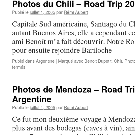
Photos du Chili – Road Trip 20
–
Road
Publié le
juillet 1, 2005
par
Rémi Aubert
Trip
Capitale Sud américaine, Santiago du Ch
2006
–
autant Buenos Aires, elle a cependant ce
Argentine
ami Benoît m’a fait découvrir. Notre Ro
pour ensuite rejoindre Bariloche
Publié dans
Argentine
|
Marqué avec
Benoit Dupetit
,
Chili
,
Phot
sur
fermés
Photos
du
Chili
Photos de Mendoza – Road Tri
–
Argentine
Road
Trip
Publié le
juillet 1, 2005
par
Rémi Aubert
2006
–
Ce fut mon deuxième voyage à Mendoza. 
Chili
plus avant des bodegas (caves à vin), ai