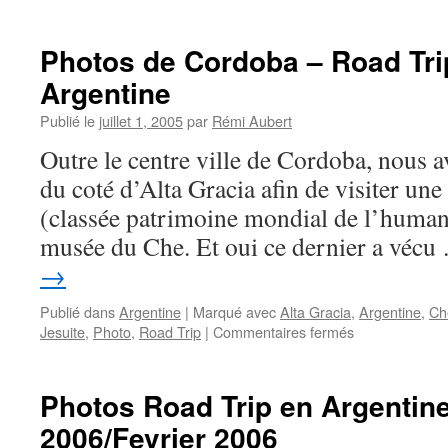
Photos
de
San
Photos de Cordoba – Road Tri
Juan
Argentine
–
Road
Publié le
juillet 1, 2005
par
Rémi Aubert
Trip
2006
Outre le centre ville de Cordoba, nous av
–
du coté d’Alta Gracia afin de visiter une
Argentine
(classée patrimoine mondial de l’humanit
musée du Che. Et oui ce dernier a véc
→
Publié dans
Argentine
|
Marqué avec
Alta Gracia
,
Argentine
,
Ch
sur
Jesuite
,
Photo
,
Road Trip
|
Commentaires fermés
Photos
de
Cordoba
Photos Road Trip en Argentine
–
2006/Fevrier 2006
Road