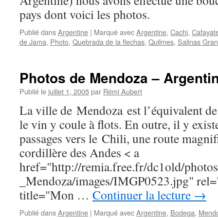
Argentine) nous avons effectué une bouc
pays dont voici les photos.
Publié dans
Argentine
|
Marqué avec
Argentine
,
Cachi
,
Cafayat
de Jama
,
Photo
,
Quebrada de la flechas
,
Quilmes
,
Salinas Gra
Photos de Mendoza – Argenti
Publié le
juillet 1, 2005
par
Rémi Aubert
La ville de Mendoza est l’équivalent d
le vin y coule à flots. En outre, il y exis
passages vers le Chili, une route magnif
cordillère des Andes < a
href="http://remia.free.fr/dc1old/photo
_Mendoza/images/IMGP0523.jpg" rel="
title="Mon …
Continuer la lecture
→
Publié dans
Argentine
|
Marqué avec
Argentine
,
Bodega
,
Mend