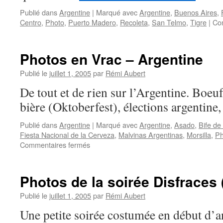
Publié dans
Argentine
|
Marqué avec
Argentine
,
Buenos Aires
,
Centro
,
Photo
,
Puerto Madero
,
Recoleta
,
San Telmo
,
Tigre
|
Co
Photos en Vrac – Argentine
Publié le
juillet 1, 2005
par
Rémi Aubert
De tout et de rien sur l’Argentine. Boeuf 
bière (Oktoberfest), élections argentin
Publié dans
Argentine
|
Marqué avec
Argentine
,
Asado
,
Bife de
Fiesta Nacional de la Cerveza
,
Malvinas Argentinas
,
Morsilla
,
Ph
sur
Commentaires fermés
Photos
en
Vrac
Photos de la soirée Disfraces
–
Argentine
Publié le
juillet 1, 2005
par
Rémi Aubert
Une petite soirée costumée en début d’an