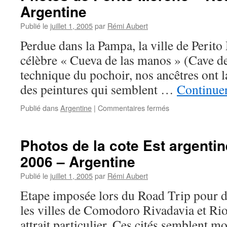
Argentine
Road
Trip
Publié le
juillet 1, 2005
par
Rémi Aubert
2006
–
Perdue dans la Pampa, la ville de Perito
Argentine
célèbre « Cueva de las manos » (Cave de
technique du pochoir, nos ancêtres ont la
des peintures qui semblent …
Continuer
sur
Publié dans
Argentine
|
Commentaires fermés
Photos
de
Perito
Photos de la cote Est argentin
Moreno
2006 – Argentine
–
Road
Publié le
juillet 1, 2005
par
Rémi Aubert
Trip
2006
Etape imposée lors du Road Trip pour de
–
les villes de Comodoro Rivadavia et Ri
Argentine
attrait particulier. Ces cités semblent m