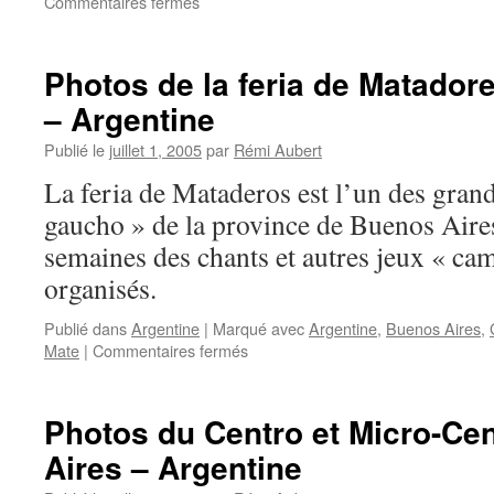
sur
Commentaires fermés
Photos
de
la
Photos de la feria de Matador
Boca
– Argentine
–
Buenos
Publié le
juillet 1, 2005
par
Rémi Aubert
Aires
–
La feria de Mataderos est l’un des gra
Argentine
gaucho » de la province de Buenos Aires
semaines des chants et autres jeux « ca
organisés.
Publié dans
Argentine
|
Marqué avec
Argentine
,
Buenos Aires
,
sur
Mate
|
Commentaires fermés
Photos
de
la
Photos du Centro et Micro-Ce
feria
Aires – Argentine
de
Matadores