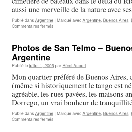
cimetière de bateaux dans le delta du Rio
aussi une merveille de la nature avec ses 
Publié dans
Argentine
|
Marqué avec
Argentine
,
Buenos Aires
,
sur
Commentaires fermés
Photos
de
la
Photos de San Telmo – Buenos
ville
Argentine
de
Tigre
Publié le
juillet 1, 2005
par
Rémi Aubert
–
Province
Mon quartier préféré de Buenos Aires, c
de
(même si historiquement le tango est né 
Buenos
Aires
agréable, les rues pavées, les maisons an
–
Dorrego, un vrai bonheur de tranquilli
Argentine
Publié dans
Argentine
|
Marqué avec
Argentine
,
Buenos Aires
,
sur
Commentaires fermés
Photos
de