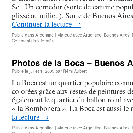
Set. Un comedor (sorte de cantine popul
glissé au milieu). Sorte de Buenos Aire
Continuer la lecture
→
Publié dans
Argentine
|
Marqué avec
Argentine
,
Buenos Aires
,
sur
Commentaires fermés
Photos
de
Puerto
Photos de la Boca – Buenos A
Madero
–
Publié le
juillet 1, 2005
par
Rémi Aubert
Buenos
La Boca est un quartier populaire conn
Aires
–
colorées grâce aux restes de peintures d
Argentine
également le quartier du ballon rond av
« la Bombonera ». La Boca est aussi l
la lecture
→
Publié dans
Argentine
|
Marqué avec
Argentine
,
Buenos Aires
,