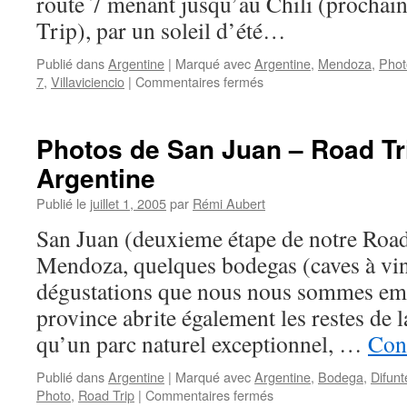
route 7 menant jusqu’au Chili (prochain
Trip), par un soleil d’été…
Publié dans
Argentine
|
Marqué avec
Argentine
,
Mendoza
,
Phot
sur
7
,
Villaviciencio
|
Commentaires fermés
Photos
de
Mendoza
Photos de San Juan – Road Tr
–
Argentine
Road
Trip
Publié le
juillet 1, 2005
par
Rémi Aubert
2006
–
San Juan (deuxieme étape de notre Ro
Argentine
Mendoza, quelques bodegas (caves à vin
dégustations que nous nous sommes em
province abrite également les restes de 
qu’un parc naturel exceptionnel, …
Cont
Publié dans
Argentine
|
Marqué avec
Argentine
,
Bodega
,
Difunt
sur
Photo
,
Road Trip
|
Commentaires fermés