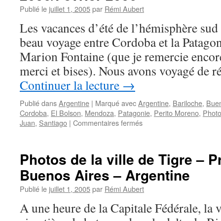
Trip
Publié le
juillet 1, 2005
par
Rémi Aubert
2006
–
Les vacances d’été de l’hémisphère sud 
Argentine
beau voyage entre Cordoba et la Patago
Marion Fontaine (que je remercie encore
merci et bises). Nous avons voyagé de 
Continuer la lecture
→
Publié dans
Argentine
|
Marqué avec
Argentine
,
Bariloche
,
Buen
Cordoba
,
El Bolson
,
Mendoza
,
Patagonie
,
Perito Moreno
,
Phot
sur
Juan
,
Santiago
|
Commentaires fermés
Photos
Road
Trip
Photos de la ville de Tigre – 
en
Buenos Aires – Argentine
Argentine
–
Publié le
juillet 1, 2005
par
Rémi Aubert
Janvier
2006/Fevrier
A une heure de la Capitale Fédérale, la v
2006