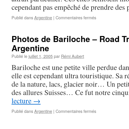
cependant pas empêché de prendre des
sur
Publié dans
Argentine
|
Commentaires fermés
Photos
de
la
Photos de Bariloche – Road Tr
cote
Argentine
Est
argentine
Publié le
juillet 1, 2005
par
Rémi Aubert
–
Road
Bariloche est une petite ville perdue dan
Trip
elle est cependant ultra touristique. Sa r
2006
–
de la nature, lacs, glacier noir… Un peti
Argentine
des allures Suisses… Ce fut notre cin
lecture
→
sur
Publié dans
Argentine
|
Commentaires fermés
Photos
de
Bariloche